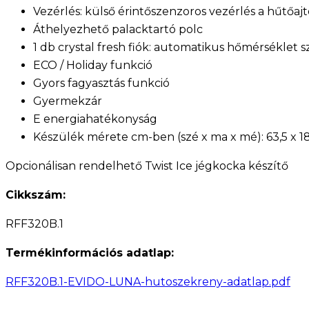
Vezérlés: külső érintőszenzoros vezérlés a hűtőaj
Áthelyezhető palacktartó polc
1 db crystal fresh fiók: automatikus hőmérséklet s
ECO / Holiday funkció
Gyors fagyasztás funkció
Gyermekzár
E energiahatékonyság
Készülék mérete cm-ben (szé x ma x mé): 63,5 x 18
Opcionálisan rendelhető Twist Ice jégkocka készítő
Cikkszám:
RFF320B.1
Termékinformációs adatlap:
RFF320B.1-EVIDO-LUNA-hutoszekreny-adatlap.pdf