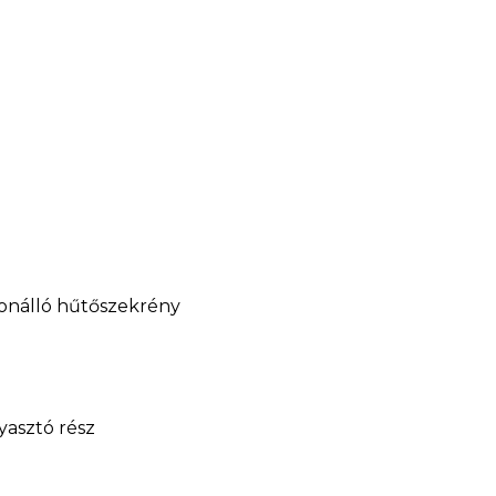
adonálló hűtőszekrény
gyasztó rész