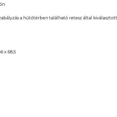
tón
zabályzás a hűtőtérben található retesz által kiválaszto
6 x 68,5