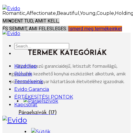
MINDENT TUD, AMIT KELL,
ÉS SEMMIT, AMI FELESLEGES.
Ismerd meg termékeinket
TERMÉK KATEGÓRIÁK
Olyan hosszú garanciaidejű, letisztult formavilágú,
Kezdőlap
egyszerűen kezelhető konyhai eszközöket alkottunk, amik
Rólunk
pontosan a magyar háztartások életviteléhez igazodnak.
Termékeink
Evido Garancia
ÉRTÉKESÍTÉSI PONTOK
Kapcsolat
Páraelszívók
(17)