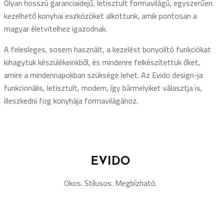
Olyan hosszú garanciaidejű, letisztult formavilágú, egyszerűen
kezelhető konyhai eszközöket alkottunk, amik pontosan a
magyar életvitelhez igazodnak.
A felesleges, sosem használt, a kezelést bonyolító funkciókat
kihagytuk készülékeinkből, és mindenre felkészítettük őket,
amire a mindennapokban szüksége lehet. Az Evido design-ja
funkcionális, letisztult, modern, így bármelyiket választja is,
illeszkedni fog konyhája formavilágához.
EVIDO
Okos. Stílusos. Megbízható.