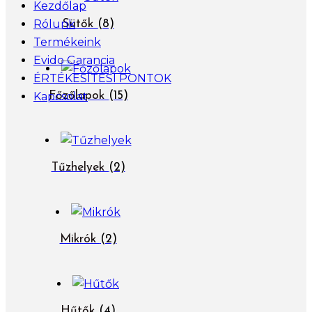
Kezdőlap
Rólunk
Sütők
(8)
Termékeink
Evido Garancia
ÉRTÉKESÍTÉSI PONTOK
Kapcsolat
Főzőlapok
(15)
Tűzhelyek
(2)
Mikrók
(2)
Hűtők
(4)