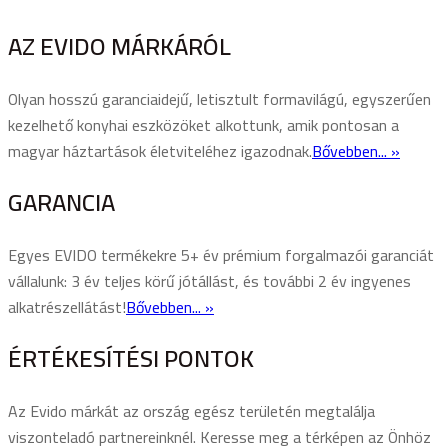
AZ EVIDO MÁRKÁRÓL
Olyan hosszú garanciaidejű, letisztult formavilágú, egyszerűen
kezelhető konyhai eszközöket alkottunk, amik pontosan a
magyar háztartások életviteléhez igazodnak.
Bővebben... »
GARANCIA
Egyes EVIDO termékekre 5+ év prémium forgalmazói garanciát
vállalunk: 3 év teljes körű jótállást, és további 2 év ingyenes
alkatrészellátást!
Bővebben... »
ÉRTÉKESÍTÉSI PONTOK
Az Evido márkát az ország egész területén megtalálja
viszonteladó partnereinknél. Keresse meg a térképen az Önhöz